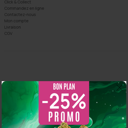
Click & Collect
Commandez en ligne
Contactez-nous
Mon compte
Livraison
CGV
Thomas Arper
2 years ago
So CBD
5.0
s 
Magasin au top, bonne variété et vendeur généreux :
Basé sur 216 avis
N'hésitez pas à y aller vous y trouverez de qualité
powered by
G
o
o
g
l
e