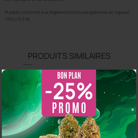
Produit conforme à la réglementation européenne en vigueur.
THC ≤ 0,3 %.
PRODUITS SIMILAIRES
-35%
CRÉMEUX
HERBACÉ