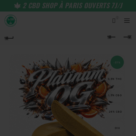
2 CBD SHOP À PARIS OUVERTS 7J/J
0
-37%
0,3% THC
1,3% CBG
28% CBD
D10