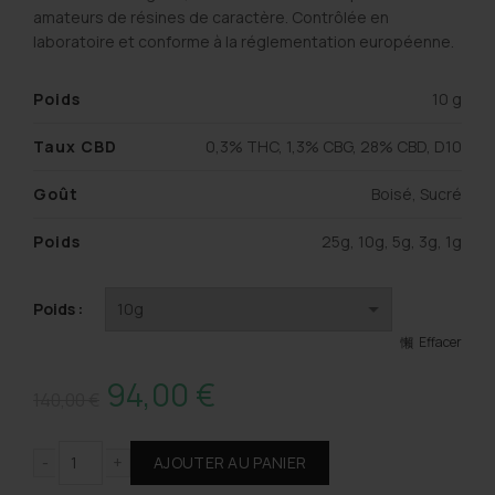
amateurs de résines de caractère. Contrôlée en
laboratoire et conforme à la réglementation européenne.
Poids
10 g
Taux CBD
0,3% THC, 1,3% CBG, 28% CBD, D10
Goût
Boisé, Sucré
Poids
25g, 10g, 5g, 3g, 1g
Poids
Effacer
Le
Le
94,00
€
140,00
€
prix
prix
AJOUTER AU PANIER
initial
actuel