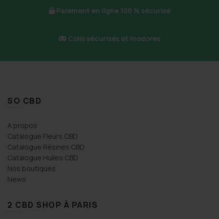
du
Paiement en ligne 100 % sécurisé
produit
Colis sécurisés et inodores
SO CBD
A propos
Catalogue Fleurs CBD
Catalogue Résines CBD
Catalogue Huiles CBD
Nos boutiques
News
2 CBD SHOP À PARIS