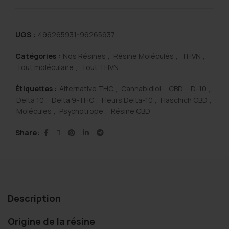
quantité de Platinum OG THVN 80%
était :
est :
UGS :
496265931-96265937
140,00 €.
94,00 €.
Catégories :
Nos Résines
,
Résine Moléculés
,
THVN
,
Tout moléculaire
,
Tout THVN
Étiquettes :
Alternative THC
,
Cannabidiol
,
CBD
,
D-10
,
Delta 10
,
Delta 9-THC
,
Fleurs Delta-10
,
Haschich CBD
,
Molécules
,
Psychotrope
,
Résine CBD
Share
Description
Origine de la résine