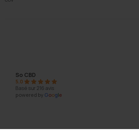
Re HAN
2 years ago
So CBD
5.0
J'ai découvert cette char
Basé sur 216 avis
notre quartier tout à fait pa
powered by
G
o
o
g
l
e
surprise!
L'ambiance y est lumineuse, 
dynamique. Le propriétaire
accueillant, et un autre cli
aussi sympa. Nous avons e
enrichissantes sur les diffé