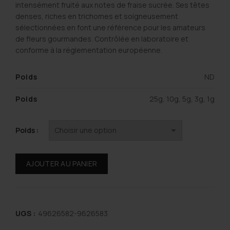
intensément fruité aux notes de fraise sucrée. Ses têtes
denses, riches en trichomes et soigneusement
sélectionnées en font une référence pour les amateurs
de fleurs gourmandes. Contrôlée en laboratoire et
conforme à la réglementation européenne.
Poids
ND
Poids
25g, 10g, 5g, 3g, 1g
Poids
AJOUTER AU PANIER
UGS :
49626582-9626583