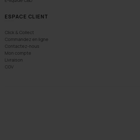
E-liquide CBD
ESPACE CLIENT
Click & Collect
Commandez en ligne
Contactez-nous
Mon compte
Livraison
CGV
Re HAN
2 years ago