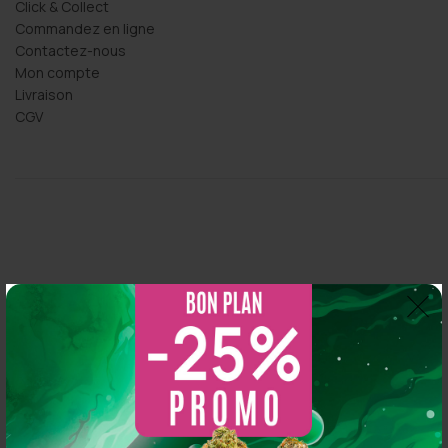
Click & Collect
Commandez en ligne
Contactez-nous
Mon compte
Livraison
CGV
Thomas Arper
2 years ago
So CBD
5.0
s 
Magasin au top, bonne variété et vendeur généreux :
Basé sur 216 avis
N'hésitez pas à y aller vous y trouverez de qualité
powered by
G
o
o
g
l
e