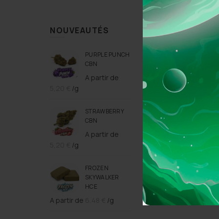
NOUVEAUTÉS
PURPLE PUNCH
CBN
A partir de
5,20
€
/g
STRAWBERRY
CBN
A partir de
5,20
€
/g
FROZEN
SKYWALKER
HCE
A partir de
6,48
€
/g