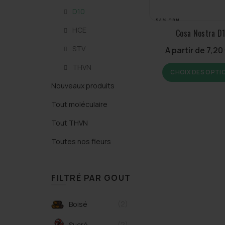
D10
54% CBN
HCE
Cosa Nostra D
STV
A partir de
7,20
60% THVN10
THVN
CHOIX DES OPTI
Nouveaux produits
Tout moléculaire
Tout THVN
Toutes nos fleurs
FILTRÉ PAR GOUT
(2)
Boisé
(2)
Sucré