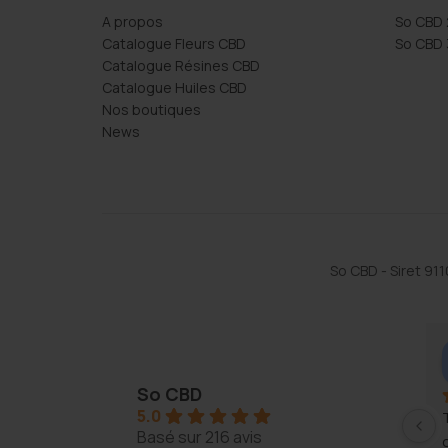
A propos
So CBD 
Catalogue Fleurs CBD
So CBD 
Catalogue Résines CBD
Catalogue Huiles CBD
Nos boutiques
News
So CBD - Siret 9
baum didier
Laurent Orlhac
ago
2 years ago
So CBD
5.0
mais toujours le 
Basé sur 216 avis
et le même 