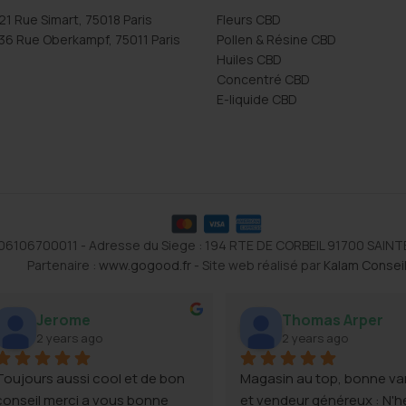
21 Rue Simart, 75018 Paris
Fleurs CBD
36 Rue Oberkampf, 75011 Paris
Pollen & Résine CBD
Huiles CBD
Concentré CBD
E-liquide CBD
1106106700011 - Adresse du Siege : 194 RTE DE CORBEIL 91700 SAIN
Partenaire :
www.gogood.fr
- Site web réalisé par
Kalam Consei
Jerome
Thomas Arper
2 years ago
2 years ago
Toujours aussi cool et de bon 
Magasin au top, bonne var
conseil merci a vous bonne 
et vendeur généreux : N'hé