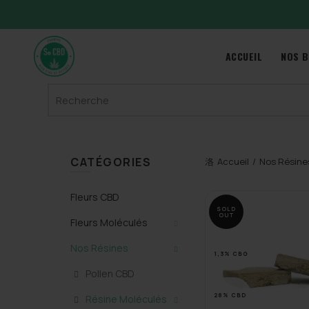
ACCUEIL
NOS B
Search
for:
CATÉGORIES
Accueil
Nos Résine
Fleurs CBD
SOLD
OUT
Fleurs Moléculés
Nos Résines
1,3% CBG
Pollen CBD
28% CBD
Résine Moléculés