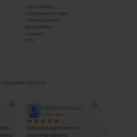
Click & Collect
Commandez en ligne
Contactez-nous
Mon compte
Livraison
CGV
TE-GENEVIEVE-DES-BOIS
l
Diadié Diombana
Willy
2 years ago
2 year
iété 
Adresse à super bonnes 
Super boutiq
sitez 
recommandations,
et super pro