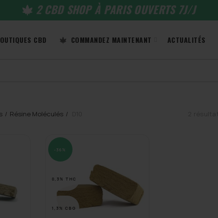
2 CBD SHOP À PARIS OUVERTS 7J/J
OUTIQUES CBD
COMMANDEZ MAINTENANT
ACTUALITÉS
s
Résine Moléculés
D10
2 résulta
-36%
0,3% THC
1,3% CBG