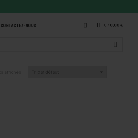
CONTACTEZ-NOUS
0
/
0,00
€
ts affichés