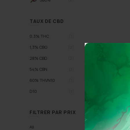
TAUX DE CBD
0,3% THC
(1)
1,3% CBG
(2)
28% CBD
(2)
54% CBN
(1)
60% THVN10
(1)
D10
(1)
FILTRER PAR PRIX
All