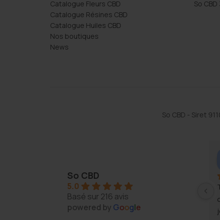
Catalogue Fleurs CBD
So CBD 
Catalogue Résines CBD
Catalogue Huiles CBD
Nos boutiques
News
So CBD - Siret 9
baum didier
Laurent Orlhac
ago
2 years ago
So CBD
5.0
mais toujours le 
Basé sur 216 avis
et le même 
powered by
G
o
o
g
l
e