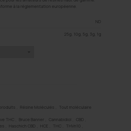
nforme à la réglementation européenne.
ND
25g, 10g, 5g, 3g, 1g
produits
,
Résine Moléculés
,
Tout moléculaire
ive THC
,
Bruce Banner
,
Cannabidiol
,
CBD
,
es
,
Haschich CBD
,
HCE
,
THC
,
THVn10
,