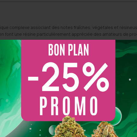
tique complexe associant des notes fraîches, végétales et résineu
e en font une résine particulièrement appréciée des amateurs de pr
 de finition élevé et d’une sélection minutieuse des matières prem