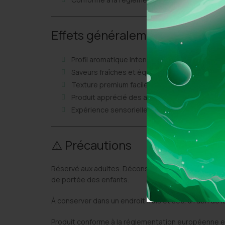
Effets généralement recherché
Profil aromatique intense et raffiné
Saveurs fraîches et équilibrées
Texture premium facile à manipuler
Produit apprécié des amateurs de résines h
Expérience sensorielle riche en terpènes
⚠️ Précautions
Réservé aux adultes. Déconseillé aux femmes enceint
de portée des enfants.
À conserver dans un endroit frais et sec, à l’abri de l
Produit conforme à la réglementation européenne en