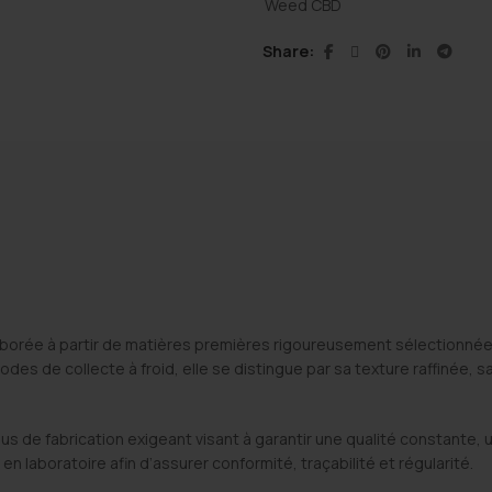
Weed CBD
Share
aborée à partir de matières premières rigoureusement sélectionn
s de collecte à froid, elle se distingue par sa texture raffinée, sa
sus de fabrication exigeant visant à garantir une qualité constant
n laboratoire afin d’assurer conformité, traçabilité et régularité.