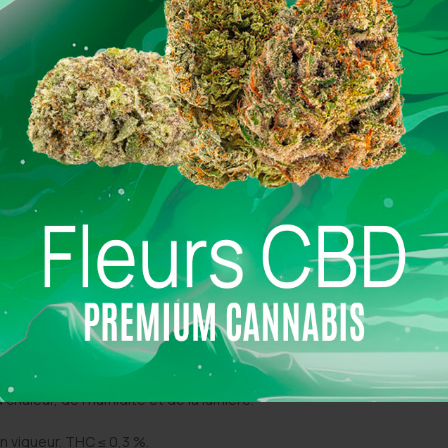
s par les consommateurs
aut de gamme
es ou allaitantes. En cas de traitement médical ou de doute, deman
a chaleur, de l’humidité et de la lumière.
 vigueur. THC ≤ 0,3 %.