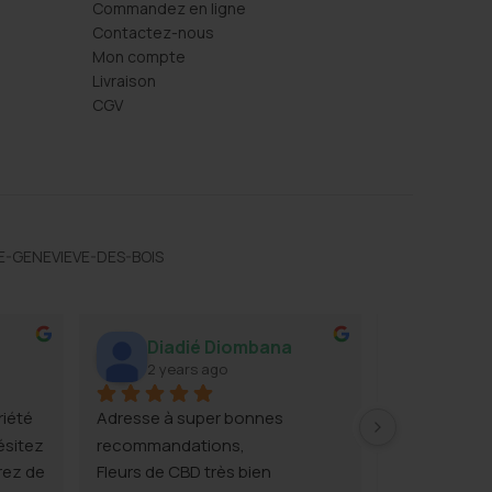
Commandez en ligne
Contactez-nous
Mon compte
Livraison
CGV
TE-GENEVIEVE-DES-BOIS
l
Diadié Diombana
Willy
2 years ago
2 year
iété 
Adresse à super bonnes 
Super boutiq
sitez 
recommandations,
et super pro
rez de 
Fleurs de CBD très bien 