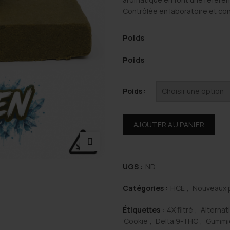
Contrôlée en laboratoire et co
Poids
Poids
Poids
AJOUTER AU PANIER
UGS :
ND
Catégories :
HCE
,
Nouveaux 
Étiquettes :
4X filtré
,
Alternat
Cookie
,
Delta 9-THC
,
Gummi