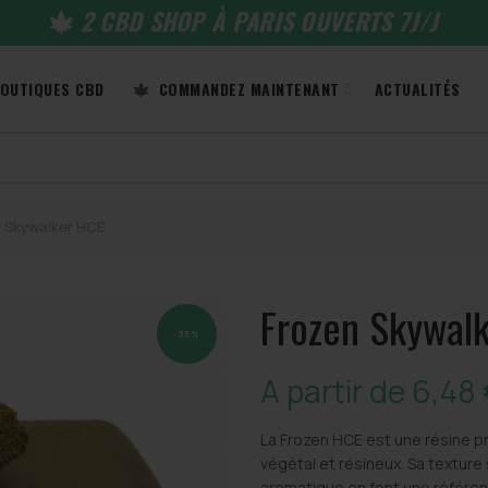
2 CBD SHOP À PARIS OUVERTS 7J/J
OUTIQUES CBD
COMMANDEZ MAINTENANT
ACTUALITÉS
 Skywalker HCE
Frozen Skywal
-35%
A partir de
6,48
La Frozen HCE est une résine pr
végétal et résineux. Sa texture 
aromatique en font une référe