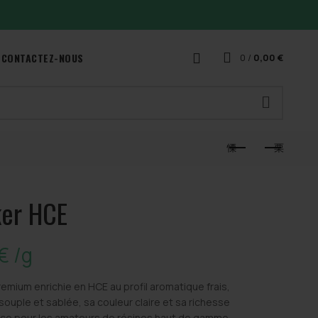
CONTACTEZ-NOUS
0
/
0,00
€
ker HCE
€
/g
emium enrichie en HCE au profil aromatique frais,
souple et sablée, sa couleur claire et sa richesse
nce pour les amateurs de résines haut de gamme.