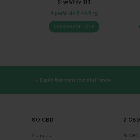
Snow White D10
A partir de
8,44
€
/g
Ce
CHOIX DES OPTIONS
produit
a
plusieurs
variations.
Les
options
peuvent
être
Expédition dans toute la France
choisies
sur
la
page
du
SO CBD
2 CBD
produit
A propos
So CBD 