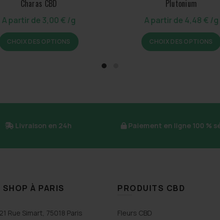
Charas CBD
Plutonium
A partir de
3,00
€
/g
A partir de
4,48
€
/g
Ce
CHOIX DES OPTIONS
CHOIX DES OPTIONS
produit
a
plusieurs
variations.
Les
options
peuvent
être
Livraison en 24h
Paiement en ligne 100 % s
choisies
sur
la
page
du
 SHOP À PARIS
PRODUITS CBD
produit
21 Rue Simart, 75018 Paris
Fleurs CBD