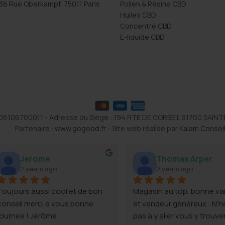
36 Rue Oberkampf, 75011 Paris
Pollen & Résine CBD
Huiles CBD
Concentré CBD
E-liquide CBD
1106106700011 - Adresse du Siege : 194 RTE DE CORBEIL 91700 SAIN
Partenaire :
www.gogood.fr
- Site web réalisé par
Kalam Consei
Jerome
Thomas Arper
2 years ago
2 years ago
Toujours aussi cool et de bon 
Magasin au top, bonne var
conseil merci a vous bonne 
et vendeur généreux : N'hé
journée ! Jérôme
pas à y aller vous y trouve