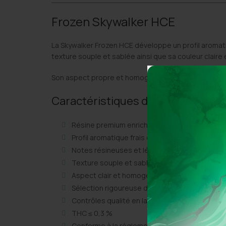
Frozen Skywalker HCE
La Skywalker Frozen HCE développe un profil aroma
texture souple et sablée ainsi que sa couleur clair
Son aspect propre et homogène témoigne d’un niveau
Caractéristiques du produit
Résine premium enrichie en HCE
Profil aromatique frais et végétal
Notes résineuses et légèrement épicées
Texture souple et sablée
Aspect clair et homogène
Sélection rigoureuse des matières premières
Contrôles qualité en laboratoire
THC ≤ 0,3 %
Conforme à la réglementation européenne