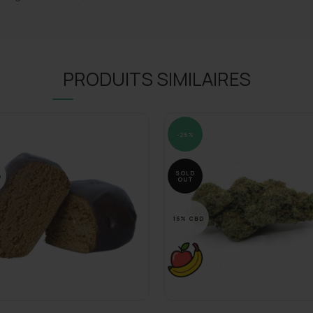
PRODUITS SIMILAIRES
-25%
SOLD
D
OUT
15% CBD