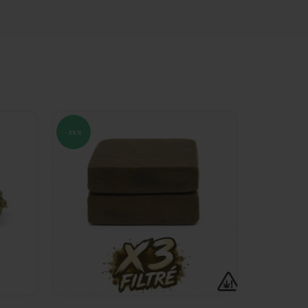
-35%
-35%
SOLD
OUT
CRÉMEUX
HERBACÉ