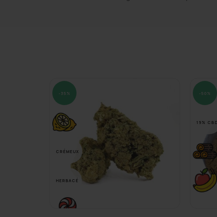
-35%
-50%
19% CB
CRÉMEUX
HERBACÉ