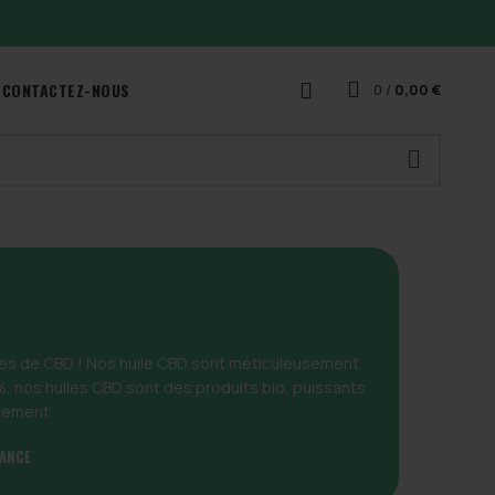
CONTACTEZ-NOUS
0
/
0,00
€
les de CBD ! Nos huile CBD sont méticuleusement
%, nos huiles CBD sont des produits bio, puissants
acement.
RANCE