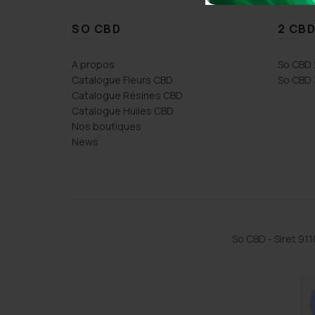
SO CBD
2 CBD
A propos
So CBD 
Catalogue Fleurs CBD
So CBD 
Catalogue Résines CBD
Catalogue Huiles CBD
Nos boutiques
News
So CBD - Siret 9
baum didier
Laurent Orlhac
ago
2 years ago