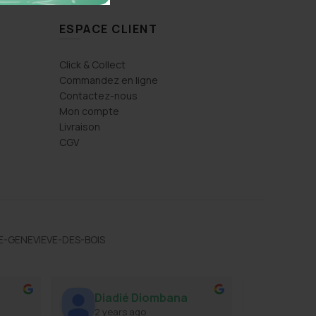
ESPACE CLIENT
Click & Collect
Commandez en ligne
Contactez-nous
Mon compte
Livraison
CGV
TE-GENEVIEVE-DES-BOIS
l
Diadié Diombana
Willy
2 years ago
2 year