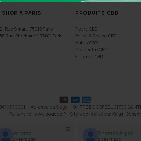
 SHOP À PARIS
PRODUITS CBD
21 Rue Simart, 75018 Paris
Fleurs CBD
36 Rue Oberkampf, 75011 Paris
Pollen & Résine CBD
Huiles CBD
Concentré CBD
E-liquide CBD
1106106700011 - Adresse du Siege : 194 RTE DE CORBEIL 91700 SAIN
Partenaire :
www.gogood.fr
- Site web réalisé par
Kalam Consei
Jerome
Thomas Arper
2 years ago
2 years ago