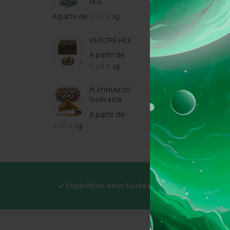
HCE
A partir de
6,48
€
/g
X3 FILTRÉ HCE
A partir de
6,48
€
/g
PLATINUM OG
THVN 80%
A partir de
8,80
€
/g
Expédition dans toute la France