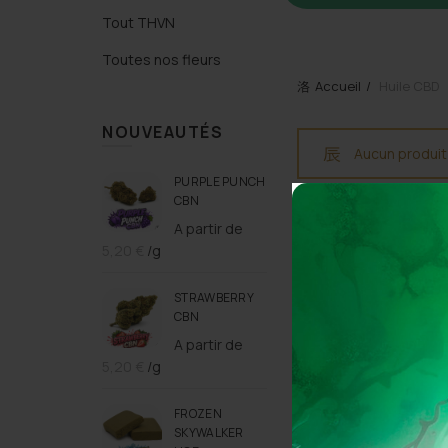
Tout THVN
Toutes nos fleurs
Accueil
Huile CBD
NOUVEAUTÉS
Aucun produit
PURPLE PUNCH
CBN
A partir de
5,20
€
/g
STRAWBERRY
CBN
A partir de
5,20
€
/g
FROZEN
SKYWALKER