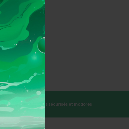
écurisé
Colis sécurisés et inodores