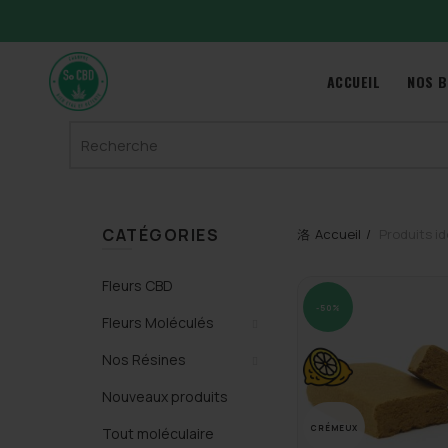
ACCUEIL
NOS B
Search
for:
CATÉGORIES
Accueil
Produits ide
Fleurs CBD
-50%
Fleurs Moléculés
Nos Résines
Nouveaux produits
CRÉMEUX
Tout moléculaire