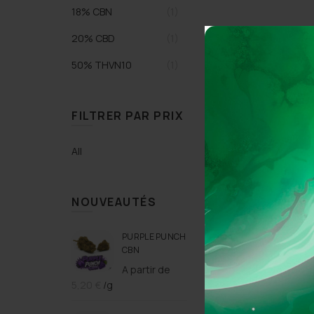
18% CBN
(1)
20% CBD
(1)
50% THVN10
(1)
FILTRER PAR PRIX
All
NOUVEAUTÉS
PURPLE PUNCH
CBN
A partir de
5,20
€
/g