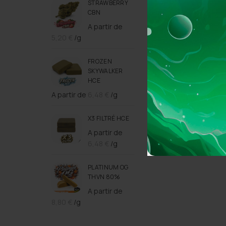
STRAWBERRY
CBN
A partir de
5,20
€
/g
FROZEN
SKYWALKER
HCE
A partir de
6,48
€
/g
X3 FILTRÉ HCE
A partir de
6,48
€
/g
PLATINUM OG
THVN 80%
A partir de
8,80
€
/g