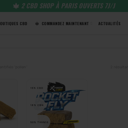
2 CBD SHOP À PARIS OUVERTS 7J/J
OUTIQUES CBD
COMMANDEZ MAINTENANT
ACTUALITÉS
ntifiés “pollen”
2 résulta
15% CBD
18% CBN
50% THVN10