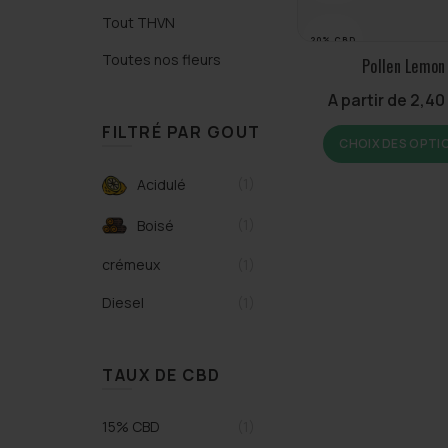
Tout THVN
20% CBD
Toutes nos fleurs
Pollen Lemon
A partir de
2,4
FILTRÉ PAR GOUT
CHOIX DES OPTI
(1)
Acidulé
(1)
Boisé
crémeux
(1)
Diesel
(1)
TAUX DE CBD
15% CBD
(1)