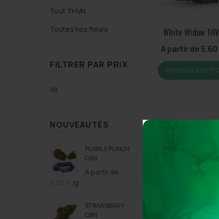
Tout THVN
Toutes nos fleurs
White Widow TH
A partir de
5,60
FILTRER PAR PRIX
CHOIX DES OPTI
All
NOUVEAUTÉS
PURPLE PUNCH
CBN
A partir de
5,20
€
/g
STRAWBERRY
CBN