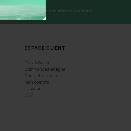
écurisé
Colis sécurisés et inodores
ESPACE CLIENT
Click & Collect
Commandez en ligne
Contactez-nous
Mon compte
Livraison
CGV