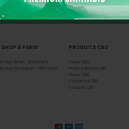
Livraison en 24h
Paiement en ligne 100 % s
 SHOP À PARIS
PRODUITS CBD
21 Rue Simart, 75018 Paris
Fleurs CBD
36 Rue Oberkampf, 75011 Paris
Pollen & Résine CBD
Huiles CBD
Concentré CBD
E-liquide CBD