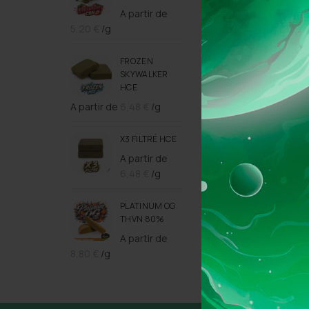
A partir de
5,20
€
/g
FROZEN
SKYWALKER
HCE
A partir de
6,48
€
/g
X3 FILTRÉ HCE
A partir de
6,48
€
/g
PLATINUM OG
THVN 80%
A partir de
8,80
€
/g