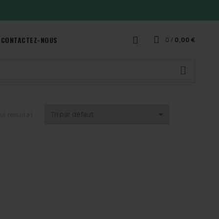
CONTACTEZ-NOUS
0
/
0,00
€
eul résultat