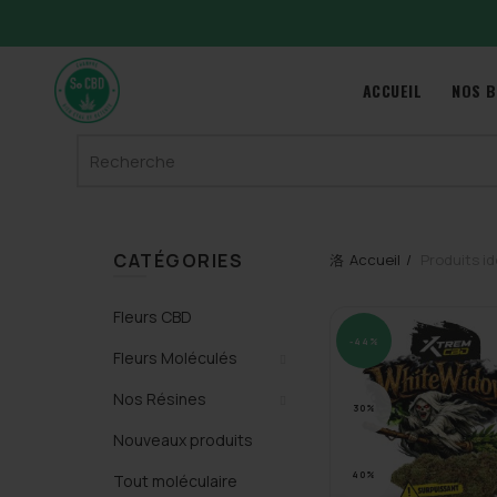
ACCUEIL
NOS B
Search
for:
CATÉGORIES
Accueil
Produits ide
Fleurs CBD
-44%
Fleurs Moléculés
Nos Résines
30%
Nouveaux produits
40%
Tout moléculaire