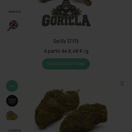
page
du
HERBACÉ
produit
Gorilla STV15
A partir de
8,48
€
/g
Ce
CHOIX DES OPTIONS
produit
a
plusieurs
variations.
-35%
Les
options
SOLD
OUT
peuvent
être
choisies
sur
CRÉMEUX