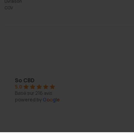
Livraison
CGV
Thomas Arper
2 years ago
So CBD
5.0
s 
Magasin au top, bonne variété et vendeur généreux :
Basé sur 216 avis
N'hésitez pas à y aller vous y trouverez de qualité
powered by
G
o
o
g
l
e