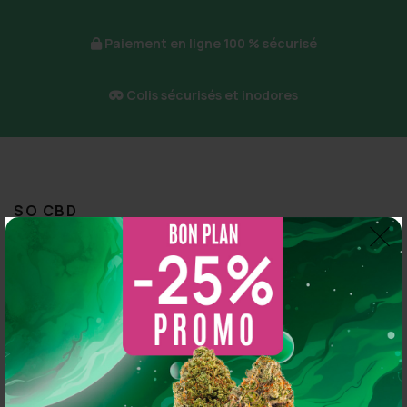
la
page
Paiement en ligne 100 % sécurisé
du
produit
Colis sécurisés et inodores
SO CBD
A propos
Catalogue Fleurs CBD
Catalogue Résines CBD
Catalogue Huiles CBD
Nos boutiques
News
2 CBD SHOP À PARIS