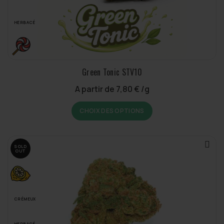
la
page
du
HERBACÉ
produit
Green Tonic STV10
A partir de
7,80
€
/g
Ce
CHOIX DES OPTIONS
produit
a
plusieurs
SOLD
variations.
OUT
Les
options
peuvent
être
CRÉMEUX
choisies
sur
HERBACÉ