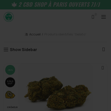
2 CBD SHOP À PARIS OUVERTS 7J/J
0
Accueil
Produits identifiés “Gelato”
Show Sidebar
-35%
SOLD
OUT
CRÉMEUX