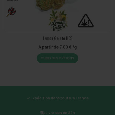
la
page
du
produit
Lemon Gelato HCE
A partir de
7,00
€
/g
Ce
CHOIX DES OPTIONS
produit
a
plusieurs
variations.
Les
options
peuvent
Expédition dans toute la France
être
choisies
sur
Livraison en 24h