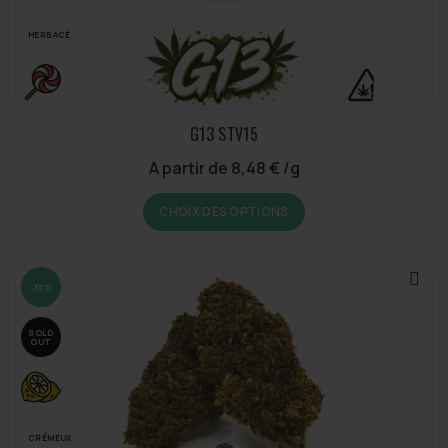
HERBACÉ
G13 STV15
A partir de
8,48
€
/g
Ce
CHOIX DES OPTIONS
produit
a
plusieurs
variations.
-35%
Les
options
SOLD
OUT
peuvent
être
choisies
sur
CRÉMEUX
la