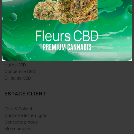
So CBD 21 Rue Simart, 75018 Paris
So CBD 36 Rue Oberkampf, 75011 Paris
PRODUITS CBD
Fleurs CBD
Pollen & Résine CBD
Huiles CBD
Concentré CBD
E-liquide CBD
ESPACE CLIENT
Click & Collect
Commandez en ligne
Contactez-nous
Mon compte