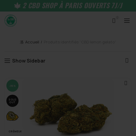
2 CBD SHOP À PARIS OUVERTS 7J/J
0
Accueil
Produits identifiés “CBD lemon gelato”
Show Sidebar
-35%
SOLD
OUT
CRÉMEUX