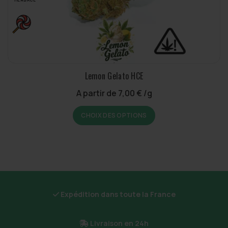
la
page
du
produit
Lemon Gelato HCE
A partir de
7,00
€
/g
Ce
CHOIX DES OPTIONS
produit
a
plusieurs
variations.
Les
options
peuvent
Expédition dans toute la France
être
choisies
sur
Livraison en 24h