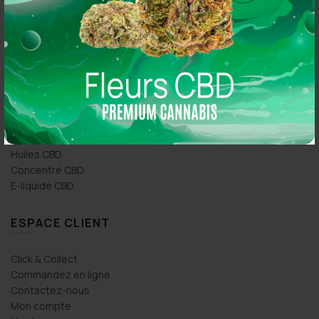
So CBD 21 Rue Simart, 75018 Paris
So CBD 36 Rue Oberkampf, 75011 Paris
PRODUITS CBD
Fleurs CBD
Pollen & Résine CBD
Huiles CBD
Concentré CBD
E-liquide CBD
ESPACE CLIENT
Click & Collect
Commandez en ligne
Contactez-nous
Mon compte