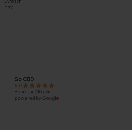
Livraison
CGV
Thomas Arper
2 years ago
So CBD
5.0
s 
Magasin au top, bonne variété et vendeur généreux :
Basé sur 216 avis
N'hésitez pas à y aller vous y trouverez de qualité
powered by
G
o
o
g
l
e