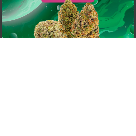
powered by
G
o
o
g
l
e