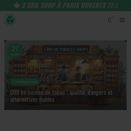
2 CBD SHOP À PARIS OUVERTS 7J/J
0
27
NOV
Uncategorized
CBD en bureau de tabac : qualité, dangers et
alternatives fiables