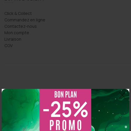
Click & Collect
Commandez en ligne
Contactez-nous
Mon compte
Livraison
CGV
Thomas Arper
2 years ago
So CBD
5.0
s 
Magasin au top, bonne variété et vendeur généreux :
Basé sur 216 avis
N'hésitez pas à y aller vous y trouverez de qualité