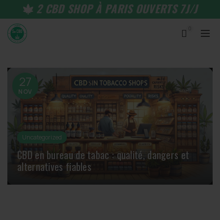
2 CBD SHOP À PARIS OUVERTS 7J/J
0
27
NOV
Uncategorized
CBD en bureau de tabac : qualité, dangers et
alternatives fiables