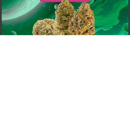
powered by
G
o
o
g
l
e