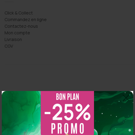
Click & Collect
Commandez en ligne
Contactez-nous
Mon compte
Livraison
CGV
Thomas Arper
2 years ago
So CBD
5.0
s 
Magasin au top, bonne variété et vendeur généreux :
Basé sur 216 avis
N'hésitez pas à y aller vous y trouverez de qualité