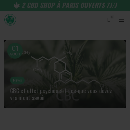
2 CBD SHOP À PARIS OUVERTS 7J/J
0
01
AOÛT
News
CBC et effet psychoactif : ce que vous devez
vraiment savoir