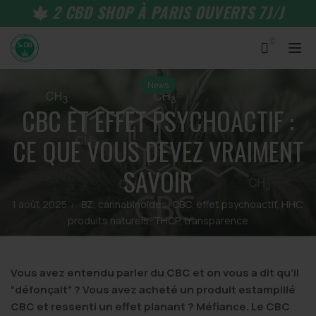
2 CBD SHOP À PARIS OUVERTS 7J/J
0
News
CBC ET EFFET PSYCHOACTIF :
CE QUE VOUS DEVEZ VRAIMENT
SAVOIR
1 août 2025
BZ
,
cannabinoïdes
,
CBC
,
effet psychoactif
,
HHC
,
produits naturels
,
THCP
,
transparence
Vous avez entendu parler du CBC et on vous a dit qu’il
“défonçait” ? Vous avez acheté un produit estampillé
CBC et ressenti un effet planant ? Méfiance. Le CBC