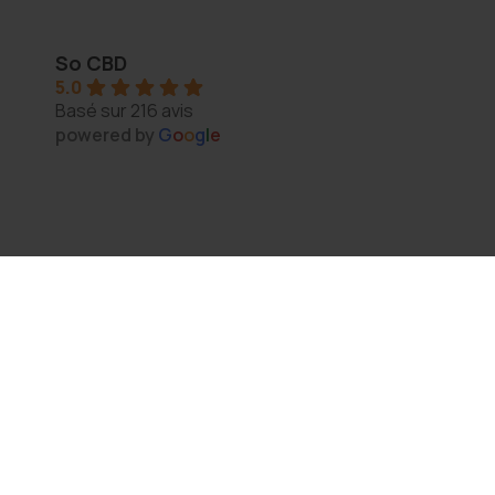
Thomas Arper
2 years ago
So CBD
5.0
s 
Magasin au top, bonne variété et vendeur généreux :
Basé sur 216 avis
N'hésitez pas à y aller vous y trouverez de qualité
powered by
G
o
o
g
l
e