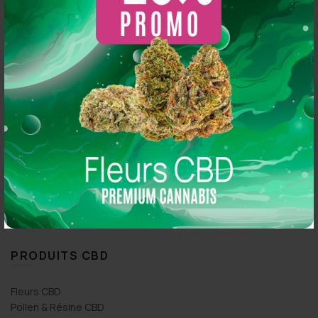
SO CBD
A propos
Catalogue Fleurs CBD
Catalogue Résines CBD
Catalogue Huiles CBD
Nos boutiques
News
2 CBD SHOP À PARIS
So CBD 21 Rue Simart, 75018 Paris
So CBD 36 Rue Oberkampf, 75011 Paris
PRODUITS CBD
Fleurs CBD
Pollen & Résine CBD