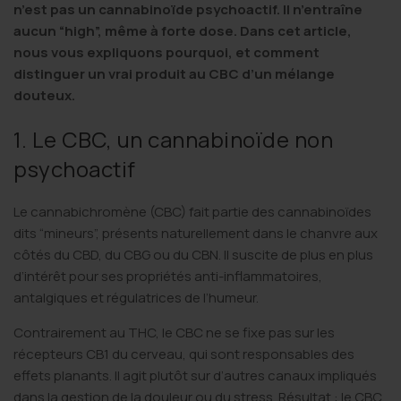
n’est pas un cannabinoïde psychoactif. Il n’entraîne
aucun “high”, même à forte dose. Dans cet article,
nous vous expliquons pourquoi, et comment
distinguer un vrai produit au CBC d’un mélange
douteux.
1. Le CBC, un cannabinoïde non
psychoactif
Le cannabichromène (CBC) fait partie des cannabinoïdes
dits “mineurs”, présents naturellement dans le chanvre aux
côtés du CBD, du CBG ou du CBN. Il suscite de plus en plus
d’intérêt pour ses propriétés anti-inflammatoires,
antalgiques et régulatrices de l’humeur.
Contrairement au THC, le CBC ne se fixe pas sur les
récepteurs CB1 du cerveau, qui sont responsables des
effets planants. Il agit plutôt sur d’autres canaux impliqués
dans la gestion de la douleur ou du stress. Résultat : le CBC