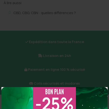
À lire aussi
CBD, CBG, CBN : quelles différences ?
Expédition dans toute la France
Livraison en 24h
Paiement en ligne 100 % sécurisé
Colis sécurisés et inodores