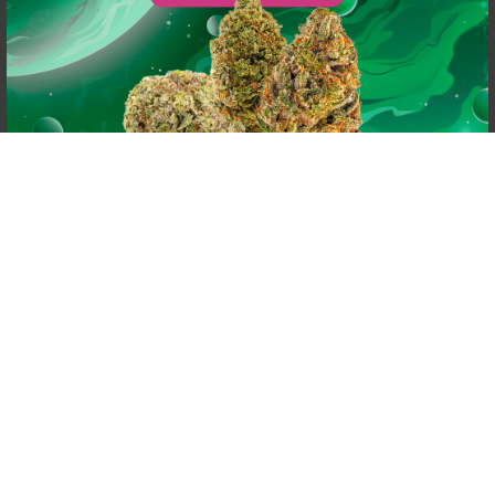
powered by
G
o
o
g
l
e