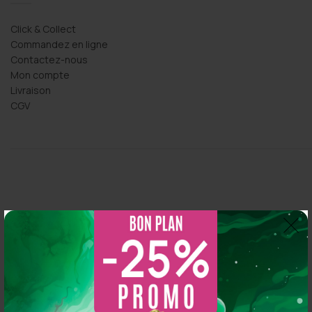
Click & Collect
Commandez en ligne
Contactez-nous
Mon compte
Livraison
CGV
Thomas Arper
2 years ago
So CBD
5.0
s 
Magasin au top, bonne variété et vendeur généreux :
Basé sur 216 avis
N'hésitez pas à y aller vous y trouverez de qualité