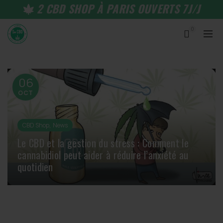
2 CBD SHOP À PARIS OUVERTS 7J/J
0
06
OCT
,
CBD Shop
News
Le CBD et la gestion du stress : Comment le
cannabidiol peut aider à réduire l’anxiété au
quotidien