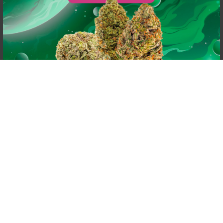
powered by
G
o
o
g
l
e