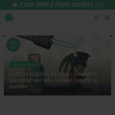
2 CBD SHOP À PARIS OUVERTS 7J/J
0
06
OCT
,
CBD Shop
News
Le CBD et la gestion du stress : Comment le
cannabidiol peut aider à réduire l’anxiété au
quotidien