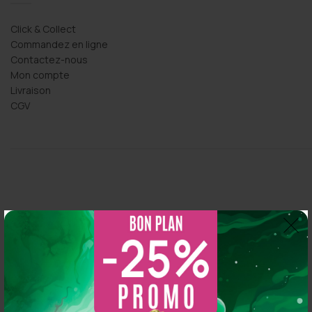
Click & Collect
Commandez en ligne
Contactez-nous
Mon compte
Livraison
CGV
Thomas Arper
2 years ago
So CBD
5.0
s 
Magasin au top, bonne variété et vendeur généreux :
Basé sur 216 avis
N'hésitez pas à y aller vous y trouverez de qualité