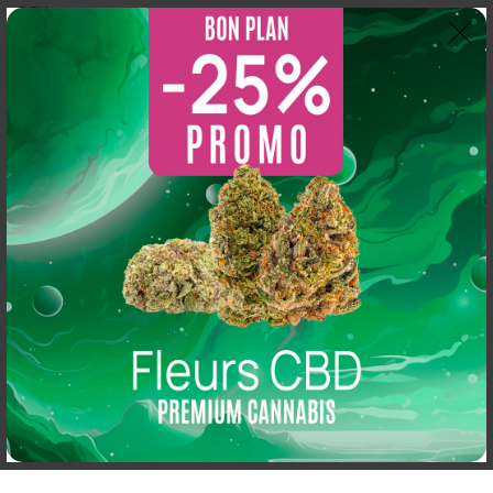
CGV
Thomas Arper
2 years ago
So CBD
5.0
s 
Magasin au top, bonne variété et vendeur généreux :
Basé sur 216 avis
N'hésitez pas à y aller vous y trouverez de qualité
powered by
G
o
o
g
l
e