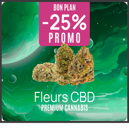
CGV
Thomas Arper
2 years ago
So CBD
5.0
s 
Magasin au top, bonne variété et vendeur généreux :
Basé sur 216 avis
N'hésitez pas à y aller vous y trouverez de qualité
powered by
G
o
o
g
l
e