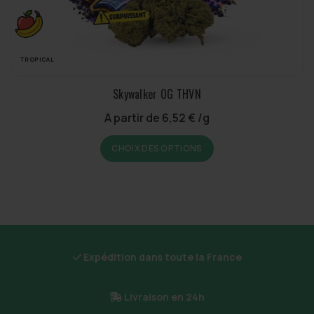
TROPICAL
Skywalker OG THVN
20%
A partir de
6,52
€
/g
30%
Ce
CHOIX DES OPTIONS
produit
40%
a
plusieurs
variations.
Les
options
peuvent
Expédition dans toute la France
être
choisies
sur
Livraison en 24h
la