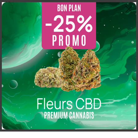
CGV
Thomas Arper
2 years ago
So CBD
5.0
s 
Magasin au top, bonne variété et vendeur généreux :
Basé sur 216 avis
N'hésitez pas à y aller vous y trouverez de qualité
powered by
G
o
o
g
l
e