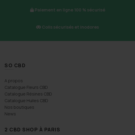
page
Paiement en ligne 100 % sécurisé
du
produit
Colis sécurisés et inodores
SO CBD
A propos
Catalogue Fleurs CBD
Catalogue Résines CBD
Catalogue Huiles CBD
Nos boutiques
News
2 CBD SHOP À PARIS