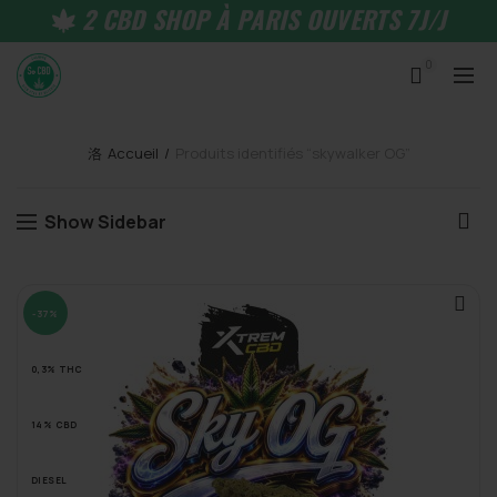
2 CBD SHOP À PARIS OUVERTS 7J/J
0
Accueil
Produits identifiés “skywalker OG”
Show Sidebar
-37%
0,3% THC
14% CBD
DIESEL