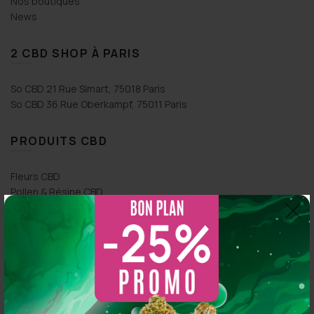
Nos boutiques
News
2 CBD SHOP À PARIS
So CBD 21 Rue Simart, 75018 Paris
So CBD 36 Rue Oberkampf, 75011 Paris
PRODUITS CBD
Fleurs CBD
Pollen & Résine CBD
Huiles CBD
Concentré CBD
E-liquide CBD
ESPACE CLIENT
Click & Collect