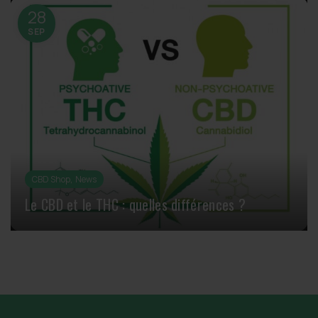
28
SEP
,
CBD Shop
News
Le CBD et le THC : quelles différences ?