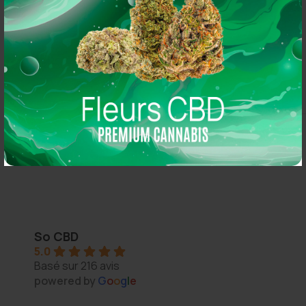
Commandez en ligne
Contactez-nous
Mon compte
Livraison
CGV
Thomas Arper
2 years ago
So CBD
5.0
s 
Magasin au top, bonne variété et vendeur généreux :
Basé sur 216 avis
N'hésitez pas à y aller vous y trouverez de qualité
powered by
G
o
o
g
l
e