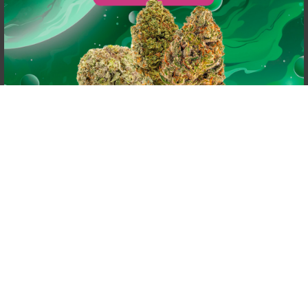
powered by
G
o
o
g
l
e