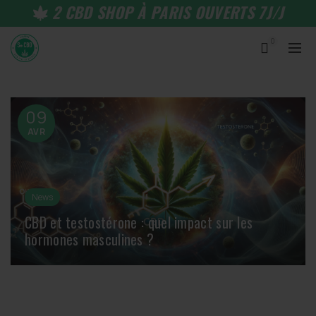
2 CBD SHOP À PARIS OUVERTS 7J/J
0
09
AVR
News
CBD et testostérone : quel impact sur les
hormones masculines ?