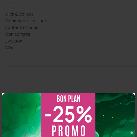
Click & Collect
Commandez en ligne
Contactez-nous
Mon compte
Livraison
CGV
Thomas Arper
2 years ago
So CBD
5.0
s 
Magasin au top, bonne variété et vendeur généreux :
Basé sur 216 avis
N'hésitez pas à y aller vous y trouverez de qualité