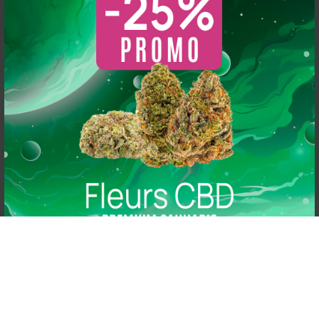
Thomas Arper
2 years ago
So CBD
5.0
s 
Magasin au top, bonne variété et vendeur généreux :
Basé sur 216 avis
N'hésitez pas à y aller vous y trouverez de qualité
powered by
G
o
o
g
l
e