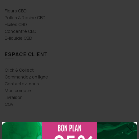
Fleurs CBD
Pollen & Résine CBD
Huiles CBD
Concentré CBD
E-liquide CBD
ESPACE CLIENT
Click & Collect
Commandez en ligne
Contactez-nous
Mon compte
Livraison
CGV