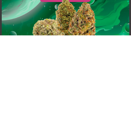
powered by
G
o
o
g
l
e