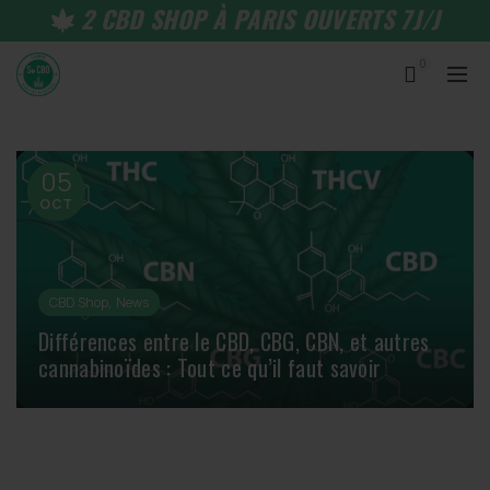
2 CBD SHOP À PARIS OUVERTS 7J/J
0
05
OCT
,
CBD Shop
News
Différences entre le CBD, CBG, CBN, et autres
cannabinoïdes : Tout ce qu’il faut savoir