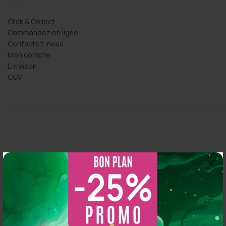
Click & Collect
Commandez en ligne
Contactez-nous
Mon compte
Livraison
CGV
Thomas Arper
2 years ago
So CBD
5.0
s 
Magasin au top, bonne variété et vendeur généreux :
Basé sur 216 avis
N'hésitez pas à y aller vous y trouverez de qualité