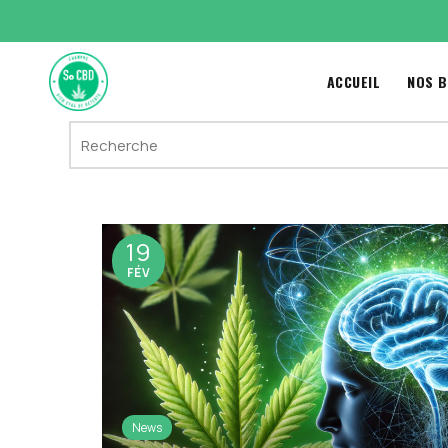
ACCUEIL
NOS B
Search
for:
19
FÉV
News