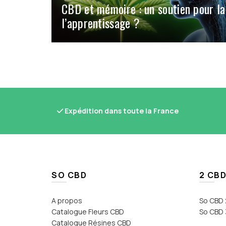
CBD et mémoire : un soutien pour la
l’apprentissage ?
Expédition dans toute la France
SO CBD
2 CBD
A propos
So CBD 
Catalogue Fleurs CBD
So CBD 
Catalogue Résines CBD