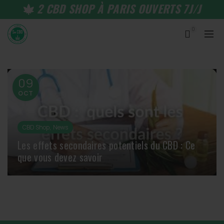
2 CBD SHOP À PARIS OUVERTS 7J/J
0
09
OCT
,
CBD Shop
News
Les effets secondaires potentiels du CBD : Ce
que vous devez savoir