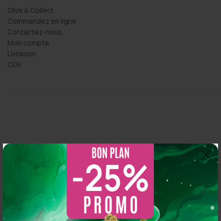
Click & Collect
Commandez en ligne
Contactez-nous
Mon compte
Livraison
CGV
Thomas Arper
2 years ago
So CBD
5.0
s 
Magasin au top, bonne variété et vendeur généreux :
Basé sur 216 avis
N'hésitez pas à y aller vous y trouverez de qualité
powered by
G
o
o
g
l
e