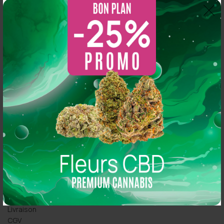
So CBD 21 Rue Simart, 75018 Paris
So CBD 36 Rue Oberkampf, 75011 Paris
PRODUITS CBD
Fleurs CBD
Pollen & Résine CBD
Huiles CBD
Concentré CBD
E-liquide CBD
ESPACE CLIENT
Click & Collect
Commandez en ligne
Contactez-nous
Mon compte
Livraison
CGV