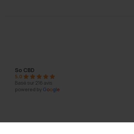
Thomas Arper
2 years ago
So CBD
5.0
s 
Magasin au top, bonne variété et vendeur généreux :
Basé sur 216 avis
N'hésitez pas à y aller vous y trouverez de qualité
powered by
G
o
o
g
l
e