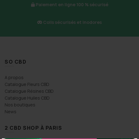
du
Paiement en ligne 100 % sécurisé
produit
Colis sécurisés et inodores
SO CBD
A propos
Catalogue Fleurs CBD
Catalogue Résines CBD
Catalogue Huiles CBD
Nos boutiques
News
2 CBD SHOP À PARIS