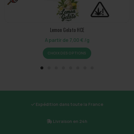
Lemon Gelato HCE
A partir de
7,00
€
/g
Ce
CHOIX DES OPTIONS
produit
a
plusieurs
variations.
Les
options
peuvent
être
Expédition dans toute la France
choisies
sur
Livraison en 24h
la
page