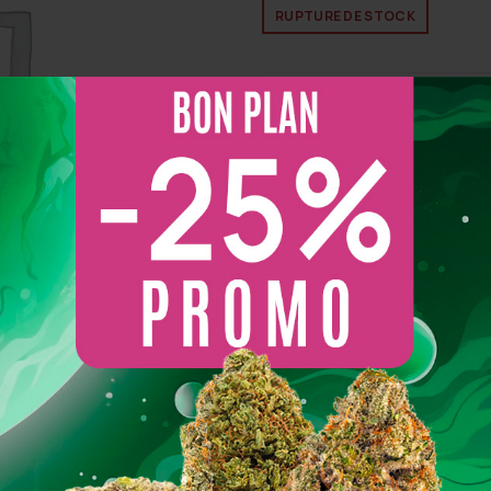
RUPTURE DE STOCK
UGS :
49626648
Catégorie :
Gummies THC
Share