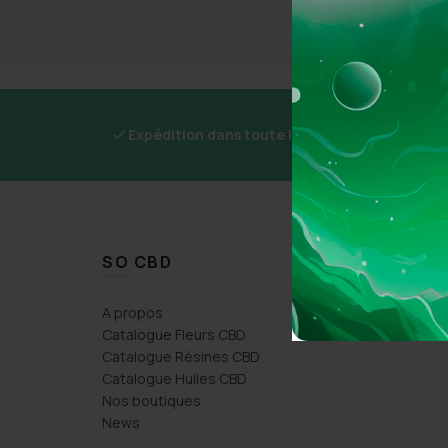
Expédition dans toute la France
SO CBD
2 CBD
A propos
So CBD 
Catalogue Fleurs CBD
So CBD 
Catalogue Résines CBD
Catalogue Huiles CBD
Nos boutiques
News