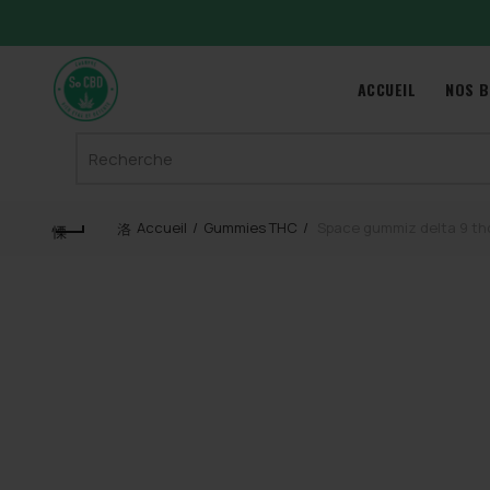
ACCUEIL
NOS B
Search
for:
Accueil
Gummies THC
Space gummiz delta 9 th