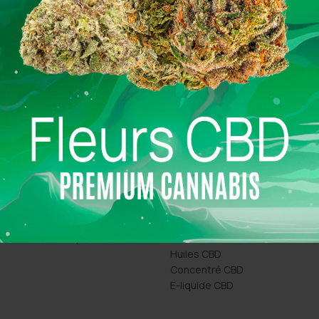
Livraison en 24h
Paiement en ligne 100 % s
 SHOP À PARIS
PRODUITS CBD
21 Rue Simart, 75018 Paris
Fleurs CBD
36 Rue Oberkampf, 75011 Paris
Pollen & Résine CBD
Huiles CBD
Concentré CBD
E-liquide CBD