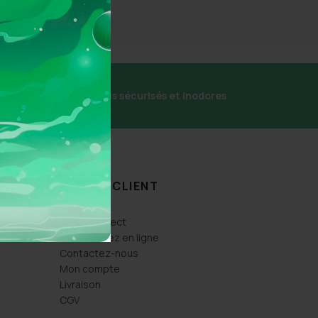
écurisé
Colis sécurisés et inodores
ESPACE CLIENT
Click & Collect
Commandez en ligne
Contactez-nous
Mon compte
Livraison
CGV