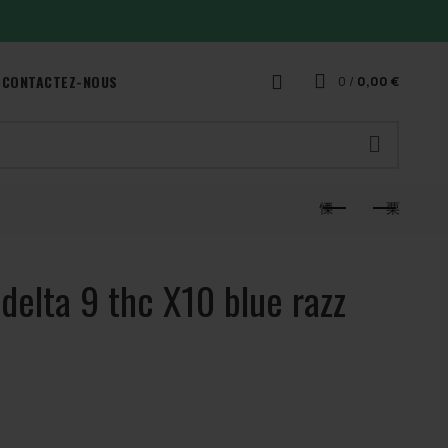
CONTACTEZ-NOUS
0
/
0,00
€
elta 9 thc X10 blue razz