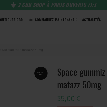
2 CBD SHOP À PARIS OUVERTS 7J/J
OUTIQUES CBD
COMMANDEZ MAINTENANT
ACTUALITÉS
c X10 blue razz matazz 50mg
Space gummiz d
SOLD O
UT
matazz 50mg
35,00
€