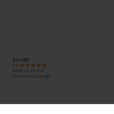
Thomas Arper
2 years ago
So CBD
5.0
s 
Magasin au top, bonne variété et vendeur généreux :
Basé sur 216 avis
N'hésitez pas à y aller vous y trouverez de qualité
powered by
G
o
o
g
l
e