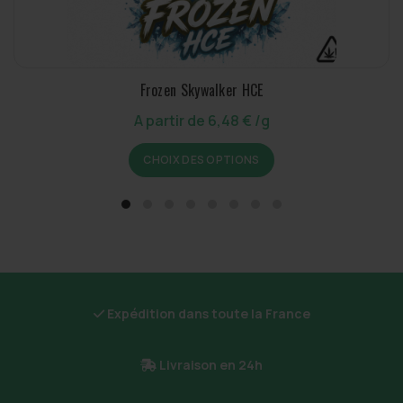
Frozen Skywalker HCE
A partir de
6,48
€
/g
Ce
CHOIX DES OPTIONS
produit
a
plusieurs
variations.
Les
options
peuvent
être
Expédition dans toute la France
choisies
sur
Livraison en 24h
la
page