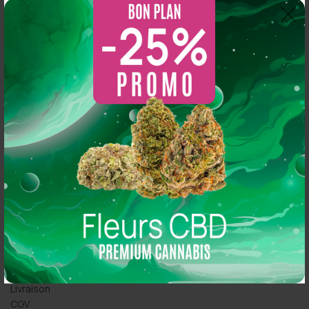
So CBD 21 Rue Simart, 75018 Paris
So CBD 36 Rue Oberkampf, 75011 Paris
PRODUITS CBD
Fleurs CBD
Pollen & Résine CBD
Huiles CBD
Concentré CBD
E-liquide CBD
ESPACE CLIENT
Click & Collect
Commandez en ligne
Contactez-nous
Mon compte
Livraison
CGV