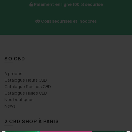
du
Paiement en ligne 100 % sécurisé
produit
Colis sécurisés et inodores
SO CBD
A propos
Catalogue Fleurs CBD
Catalogue Résines CBD
Catalogue Huiles CBD
Nos boutiques
News
2 CBD SHOP À PARIS