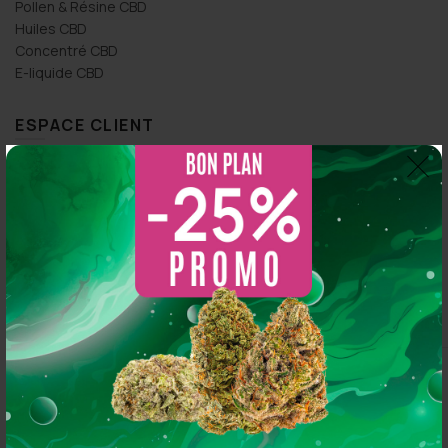
Pollen & Résine CBD
Huiles CBD
Concentré CBD
E-liquide CBD
ESPACE CLIENT
Click & Collect
Commandez en ligne
Contactez-nous
Mon compte
Livraison
CGV