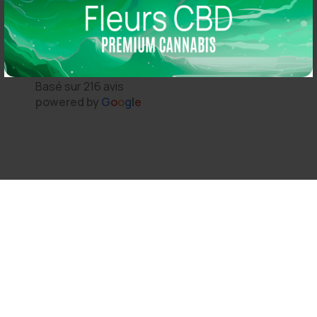
Thomas Arper
2 years ago
So CBD
5.0
s 
Magasin au top, bonne variété et vendeur généreux :
Basé sur 216 avis
N'hésitez pas à y aller vous y trouverez de qualité
powered by
G
o
o
g
l
e