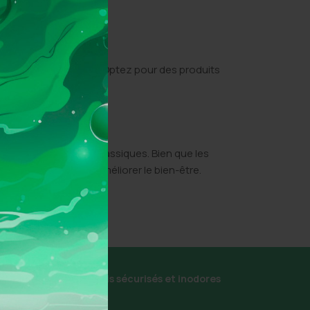
tement médicamenteux. Optez pour des produits
ve aux traitements classiques. Bien que les
l’inflammation et améliorer le bien-être.
écurisé
Colis sécurisés et inodores