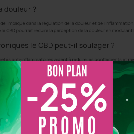
a douleur ?
, impliqué dans la régulation de la douleur et de l’inflammation
e CBD pourrait réduire la perception de la douleur en modulant
roniques le CBD peut-il soulager ?
riétés anti-inflammatoires aident à réduire les gonflements et rai
diminution des douleurs diffuses et une meilleure gestion du str
ter les sensations de brûlures et picotements souvent associées
r apaiser les douleurs ?
ne absorption rapide.
zones douloureuses.