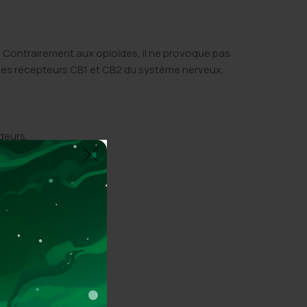
. Contrairement aux opioïdes, il ne provoque pas
 les récepteurs CB1 et CB2 du système nerveux.
deurs.
ess.
 aux lésions nerveuses.