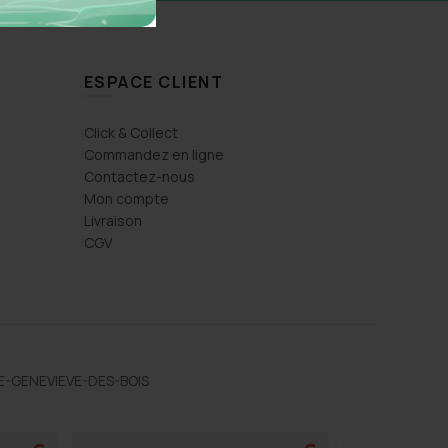
ESPACE CLIENT
Click & Collect
Commandez en ligne
Contactez-nous
Mon compte
Livraison
CGV
TE-GENEVIEVE-DES-BOIS
l