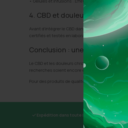
• Gélules et infusions : Effet plus progressif mais 
4. CBD et douleurs chroniques
Avant d’intégrer le CBD dans votre routine, cons
certifiés et testés en laboratoire pour garantir leur
Conclusion : une alternative 
Le CBD et les douleurs chroniques forment une co
recherches soient encore en cours, de nombreux t
Pour des produits de qualité, consultez
GoGood
.
Expédition dans toute la France