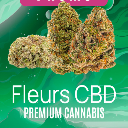
durable.
 : précautions à prendre
ultez un professionnel de santé, surtout si vous suivez un trai
 qualité et leur efficacité.
naturelle prometteuse
mbinaison intéressante pour ceux qui recherchent une alternati
émoignages et études suggèrent un potentiel réel pour soulager 
Livraison en 24h
Paiement en ligne 100 % s