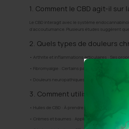
1. Comment le CBD agit-il sur l
Le CBD interagit avec le système endocannabinoïde
d’accoutumance. Plusieurs études suggèrent que l
2. Quels types de douleurs ch
• Arthrite et inflammations articulaires : Ses prop
• Fibromyalgie : Certains patients rapportent une 
• Douleurs neuropathiques : Le CBD pourrait limi
3. Comment utiliser le CBD pou
• Huiles de CBD : À prendre sous la langue pour u
• Crèmes et baumes : Application locale sur les 