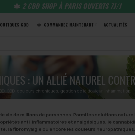
2 CBD SHOP À PARIS OUVERTS 7J/J
OUTIQUES CBD
COMMANDEZ MAINTENANT
ACTUALITÉS
QUES : UN ALLIÉ NATUREL CONTR
CBD
,
CBD
,
douleurs chroniques
,
gestion de la douleur
,
inflammation
de vie de millions de personnes. Parmi les solutions nature
ropriétés anti-inflammatoires et analgésiques, le cannabidi
ite, la fibromyalgie ou encore les douleurs neuropathiques