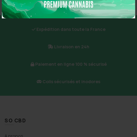
Expédition dans toute la France
Livraison en 24h
Paiement en ligne 100 % sécurisé
Colis sécurisés et inodores
SO CBD
A propos