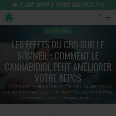
2 CBD SHOP À PARIS OUVERTS 7J/J
0
,
CBD Shop
News
LES EFFETS DU CBD SUR LE
SOMMEIL : COMMENT LE
CANNABIDIOL PEUT AMÉLIORER
VOTRE REPOS
1 octobre 2024
Améliorer le sommeil avec CBD
,
Bienfaits du
CBD sur le sommeil
,
CBD anxiété et sommeil
,
CBD et relaxation
,
CBD et sommeil
,
CBD pour insomnie
,
Effets du CBD