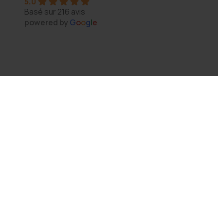
5.0
a vous 
Magasin au top, bonne variété et vendeur génér
Basé sur 216 avis
N'hésitez pas à y aller vous y trouverez de qual
powered by
G
o
o
g
l
e