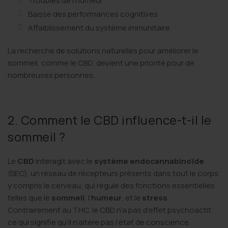
Troubles de l’humeur
Baisse des performances cognitives
Affaiblissement du système immunitaire
La recherche de solutions naturelles pour améliorer le
sommeil, comme le CBD, devient une priorité pour de
nombreuses personnes.
2. Comment le CBD influence-t-il le
sommeil ?
Le
CBD
interagit avec le
système
endocannabinoïde
(SEC), un réseau de récepteurs présents dans tout le corps,
y compris le cerveau, qui régule des fonctions essentielles
telles que le
sommeil
, l’
humeur
, et le
stress
.
Contrairement au THC, le CBD n’a pas d’effet psychoactif,
ce qui signifie qu’il n’altère pas l’état de conscience.