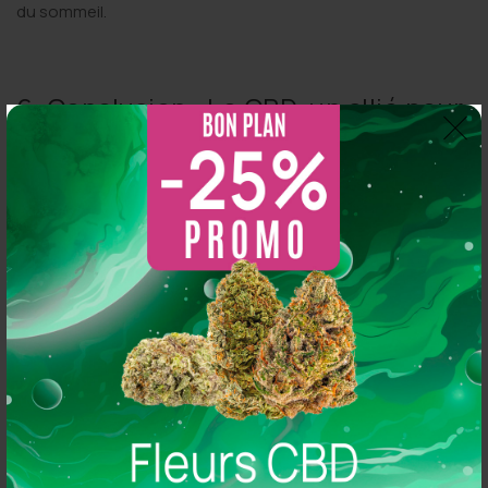
du sommeil.
6. Conclusion : Le CBD, un allié pour
mieux dormir
Le
CBD
est une option naturelle prometteuse pour ceux qui
souffrent de troubles du sommeil. Grâce à ses effets sur
l’anxiété et la douleur, il aide à
favoriser un sommeil plus
profond et réparateur
. Bien que les recherches se
poursuivent, de nombreuses personnes trouvent déjà dans
le CBD une solution efficace pour améliorer la qualité de leur
sommeil sans les effets indésirables des somnifères
traditionnels.
—
https://socbd.fr